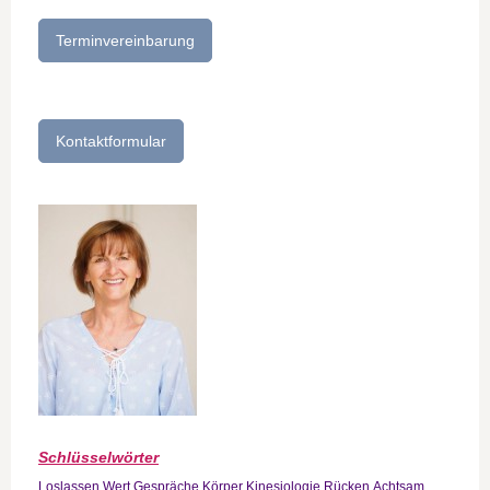
Terminvereinbarung
Kontaktformular
Schlüsselwörter
Loslassen
Wert
Gespräche
Körper
Kinesiologie
Rücken
Achtsam